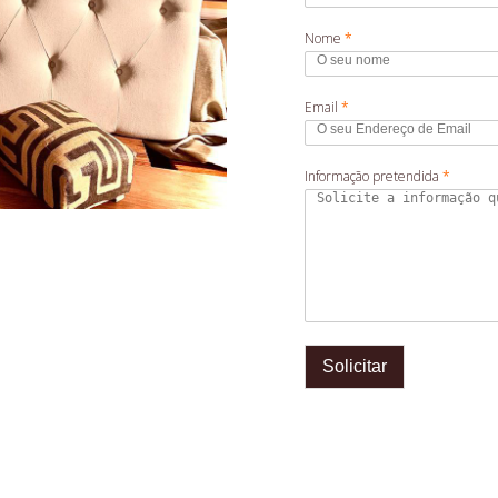
Nome
*
Email
*
Informação pretendida
*
Solicitar